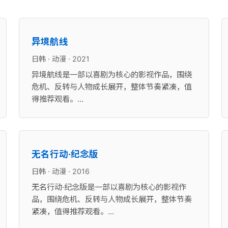
异境航线
日韩 · 动漫 · 2021
异境航线是一部以喜剧为核心的影视作品，围绕
危机、反转与人物成长展开，整体节奏紧凑，值
得推荐观看。...
无名行动·纪念版
日韩 · 动漫 · 2016
无名行动·纪念版是一部以喜剧为核心的影视作
品，围绕危机、反转与人物成长展开，整体节奏
紧凑，值得推荐观看。...