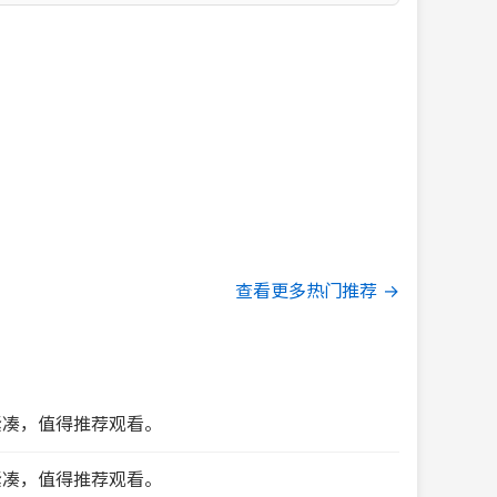
查看更多热门推荐 →
紧凑，值得推荐观看。
紧凑，值得推荐观看。