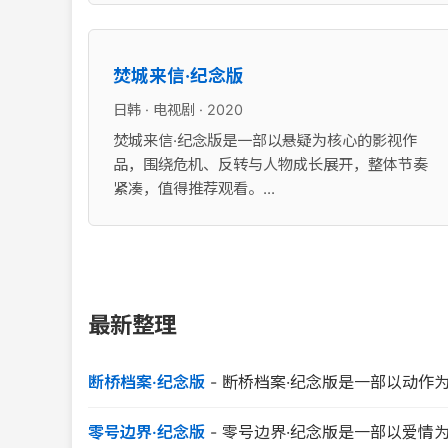
焚城来信·纪念版
日韩 · 电视剧 · 2020
焚城来信·纪念版是一部以悬疑为核心的影视作
品，围绕危机、反转与人物成长展开，整体节奏
紧凑，值得推荐观看。...
最新整理
断桥档案·纪念版
-
断桥档案·纪念版是一部以动作
零号边界·纪念版
-
零号边界·纪念版是一部以爱情