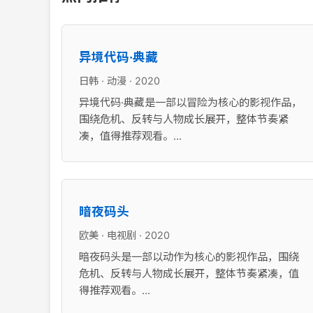
异境代码·典藏
日韩 · 动漫 · 2020
异境代码·典藏是一部以冒险为核心的影视作品，
围绕危机、反转与人物成长展开，整体节奏紧
凑，值得推荐观看。...
暗夜码头
欧美 · 电视剧 · 2020
暗夜码头是一部以动作为核心的影视作品，围绕
危机、反转与人物成长展开，整体节奏紧凑，值
得推荐观看。...