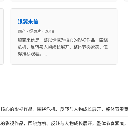
银翼来信
国产 · 纪录片 · 2018
银翼来信是一部以惊悚为核心的影视作品，围绕
危机、反转与人物成长展开，整体节奏紧凑，值
得推荐观看。...
为核心的影视作品，围绕危机、反转与人物成长展开，整体节奏
心的影视作品，围绕危机、反转与人物成长展开，整体节奏紧凑