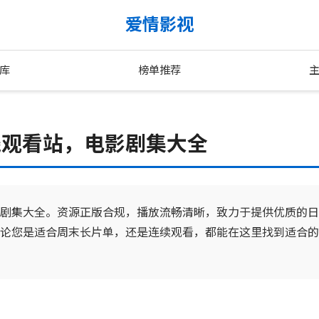
爱情影视
库
榜单推荐
线观看站，电影剧集大全
剧集大全。资源正版合规，播放流畅清晰，致力于提供优质的日
论您是适合周末长片单，还是连续观看，都能在这里找到适合的