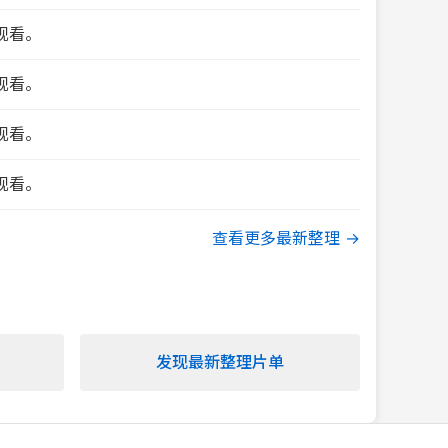
观看。
观看。
观看。
观看。
查看更多最新整理 →
发现最新整理片单