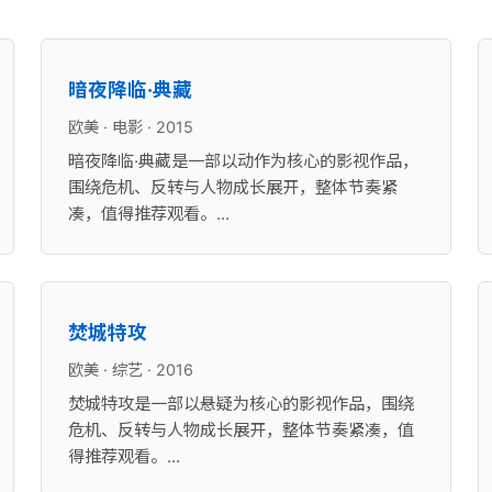
暗夜降临·典藏
欧美 · 电影 · 2015
暗夜降临·典藏是一部以动作为核心的影视作品，
围绕危机、反转与人物成长展开，整体节奏紧
凑，值得推荐观看。...
焚城特攻
欧美 · 综艺 · 2016
焚城特攻是一部以悬疑为核心的影视作品，围绕
危机、反转与人物成长展开，整体节奏紧凑，值
得推荐观看。...