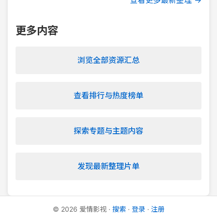
查看更多最新整理 →
更多内容
浏览全部资源汇总
查看排行与热度榜单
探索专题与主题内容
发现最新整理片单
©
2026
爱情影视
·
搜索
·
登录
·
注册