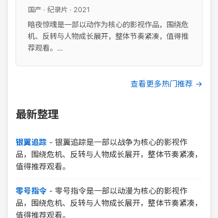
国产 · 纪录片 · 2021
暗夜惊魂是一部以动作为核心的影视作品，围绕危
机、反转与人物成长展开，整体节奏紧凑，值得推
荐观看。...
查看更多热门推荐 →
最新整理
银翼追踪
-
银翼追踪是一部以战争为核心的影视作
品，围绕危机、反转与人物成长展开，整体节奏紧凑，
值得推荐观看。
零号指令
-
零号指令是一部以动漫为核心的影视作
品，围绕危机、反转与人物成长展开，整体节奏紧凑，
值得推荐观看。