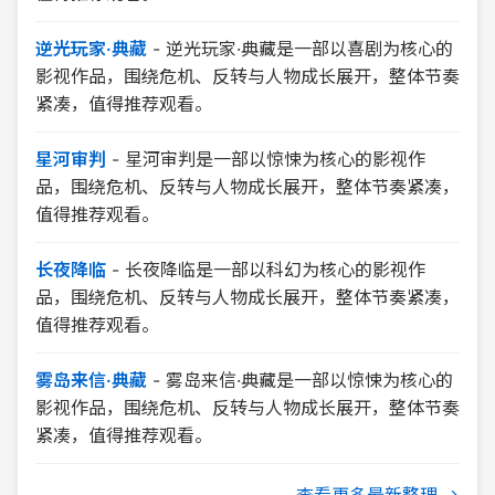
逆光玩家·典藏
-
逆光玩家·典藏是一部以喜剧为核心的
影视作品，围绕危机、反转与人物成长展开，整体节奏
紧凑，值得推荐观看。
星河审判
-
星河审判是一部以惊悚为核心的影视作
品，围绕危机、反转与人物成长展开，整体节奏紧凑，
值得推荐观看。
长夜降临
-
长夜降临是一部以科幻为核心的影视作
品，围绕危机、反转与人物成长展开，整体节奏紧凑，
值得推荐观看。
雾岛来信·典藏
-
雾岛来信·典藏是一部以惊悚为核心的
影视作品，围绕危机、反转与人物成长展开，整体节奏
紧凑，值得推荐观看。